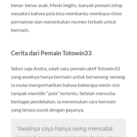
benar-benar acak. Meski begitu, banyak pemain tetap
meyakini bahwa pola bisa membantu membaca ritme
permainan dan menentukan momen terbaik untuk
bermain.
Cerita dari Pemain Totowin33
Sebut saja Andra, salah satu pemain aktif Totowin33
yang awalnya hanya bermain untuk bersenang-senang.
Ia mulai memperhatikan bahwa beberapa mesin slot
tampak memiliki “pola” tertentu. Setelah mencoba
berbagai pendekatan, ia menemukan cara bermain
yang terasa cocok dengan gayanya.
“Awalnya saya hanya iseng mencatat