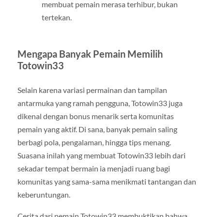
membuat pemain merasa terhibur, bukan
tertekan.
Mengapa Banyak Pemain Memilih
Totowin33
Selain karena variasi permainan dan tampilan
antarmuka yang ramah pengguna, Totowin33 juga
dikenal dengan bonus menarik serta komunitas
pemain yang aktif. Di sana, banyak pemain saling
berbagi pola, pengalaman, hingga tips menang.
Suasana inilah yang membuat Totowin33 lebih dari
sekadar tempat bermain ia menjadi ruang bagi
komunitas yang sama-sama menikmati tantangan dan
keberuntungan.
Cerita dari pemain Totowin33 membuktikan bahwa