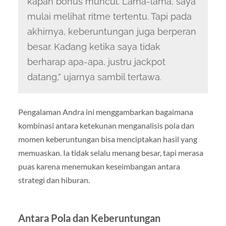
kapan bonus muncul. Lama-lama, saya
mulai melihat ritme tertentu. Tapi pada
akhirnya, keberuntungan juga berperan
besar. Kadang ketika saya tidak
berharap apa-apa, justru jackpot
datang,” ujarnya sambil tertawa.
Pengalaman Andra ini menggambarkan bagaimana
kombinasi antara ketekunan menganalisis pola dan
momen keberuntungan bisa menciptakan hasil yang
memuaskan. Ia tidak selalu menang besar, tapi merasa
puas karena menemukan keseimbangan antara
strategi dan hiburan.
Antara Pola dan Keberuntungan