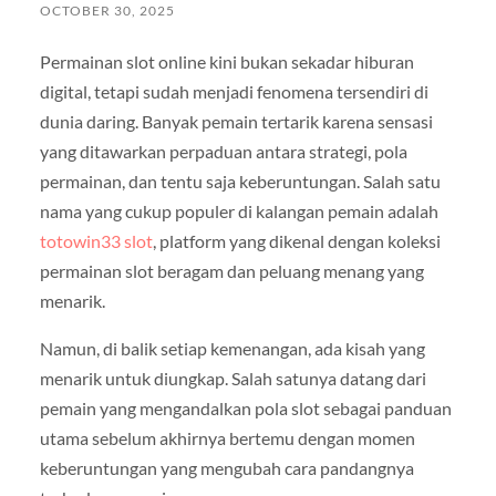
OCTOBER 30, 2025
Permainan slot online kini bukan sekadar hiburan
digital, tetapi sudah menjadi fenomena tersendiri di
dunia daring. Banyak pemain tertarik karena sensasi
yang ditawarkan perpaduan antara strategi, pola
permainan, dan tentu saja keberuntungan. Salah satu
nama yang cukup populer di kalangan pemain adalah
totowin33 slot
, platform yang dikenal dengan koleksi
permainan slot beragam dan peluang menang yang
menarik.
Namun, di balik setiap kemenangan, ada kisah yang
menarik untuk diungkap. Salah satunya datang dari
pemain yang mengandalkan pola slot sebagai panduan
utama sebelum akhirnya bertemu dengan momen
keberuntungan yang mengubah cara pandangnya