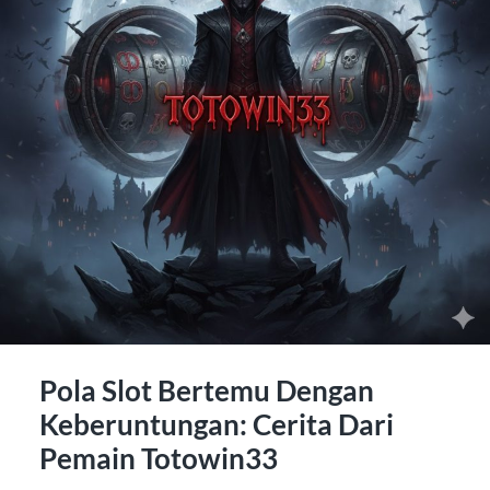
Pola Slot Bertemu Dengan
Keberuntungan: Cerita Dari
Pemain Totowin33