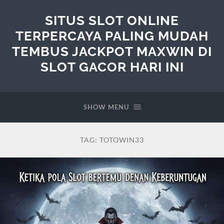
SITUS SLOT ONLINE
TERPERCAYA PALING MUDAH
TEMBUS JACKPOT MAXWIN DI
SLOT GACOR HARI INI
SHOW MENU
TAG:
TOTOWIN33