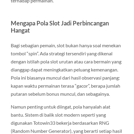
terhadap permainan.
Mengapa Pola Slot Jadi Perbincangan
Hangat
Bagi sebagian pemain, slot bukan hanya soal menekan
tombol “spin”. Ada strategi tersendiri yang dikenal
dengan istilah pola slot urutan atau cara bermain yang
dianggap dapat meningkatkan peluang kemenangan.
Pola ini biasanya muncul dari hasil observasi panjang:
kapan waktu permainan terasa “gacor”, berapa jumlah
putaran sebelum bonus muncul, dan sebagainya.
Namun penting untuk diingat, pola hanyalah alat
bantu. Sistem di balik slot modern seperti yang
digunakan Totowin33 bekerja berdasarkan RNG
(Random Number Generator), yang berarti setiap hasil