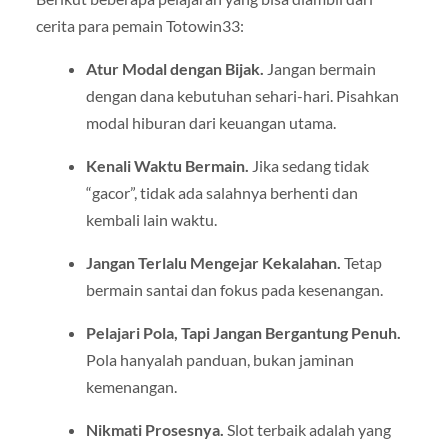
cerita para pemain Totowin33:
Atur Modal dengan Bijak.
Jangan bermain
dengan dana kebutuhan sehari-hari. Pisahkan
modal hiburan dari keuangan utama.
Kenali Waktu Bermain.
Jika sedang tidak
“gacor”, tidak ada salahnya berhenti dan
kembali lain waktu.
Jangan Terlalu Mengejar Kekalahan.
Tetap
bermain santai dan fokus pada kesenangan.
Pelajari Pola, Tapi Jangan Bergantung Penuh.
Pola hanyalah panduan, bukan jaminan
kemenangan.
Nikmati Prosesnya.
Slot terbaik adalah yang