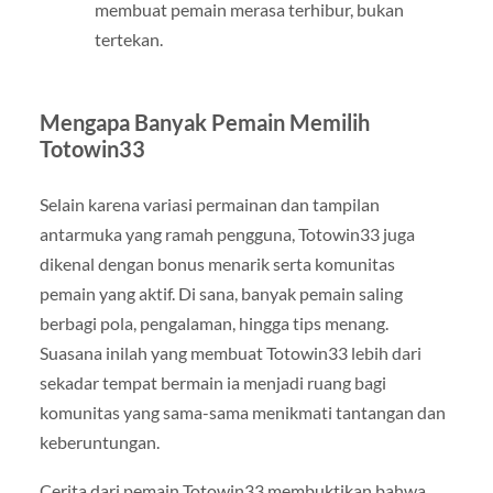
membuat pemain merasa terhibur, bukan
tertekan.
Mengapa Banyak Pemain Memilih
Totowin33
Selain karena variasi permainan dan tampilan
antarmuka yang ramah pengguna, Totowin33 juga
dikenal dengan bonus menarik serta komunitas
pemain yang aktif. Di sana, banyak pemain saling
berbagi pola, pengalaman, hingga tips menang.
Suasana inilah yang membuat Totowin33 lebih dari
sekadar tempat bermain ia menjadi ruang bagi
komunitas yang sama-sama menikmati tantangan dan
keberuntungan.
Cerita dari pemain Totowin33 membuktikan bahwa