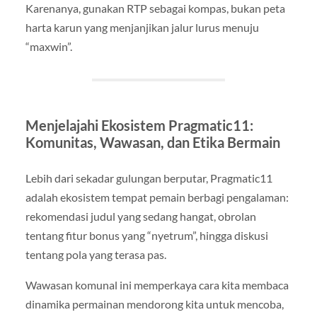
Karenanya, gunakan RTP sebagai kompas, bukan peta
harta karun yang menjanjikan jalur lurus menuju
“maxwin”.
Menjelajahi Ekosistem Pragmatic11:
Komunitas, Wawasan, dan Etika Bermain
Lebih dari sekadar gulungan berputar, Pragmatic11
adalah ekosistem tempat pemain berbagi pengalaman:
rekomendasi judul yang sedang hangat, obrolan
tentang fitur bonus yang “nyetrum”, hingga diskusi
tentang pola yang terasa pas.
Wawasan komunal ini memperkaya cara kita membaca
dinamika permainan mendorong kita untuk mencoba,