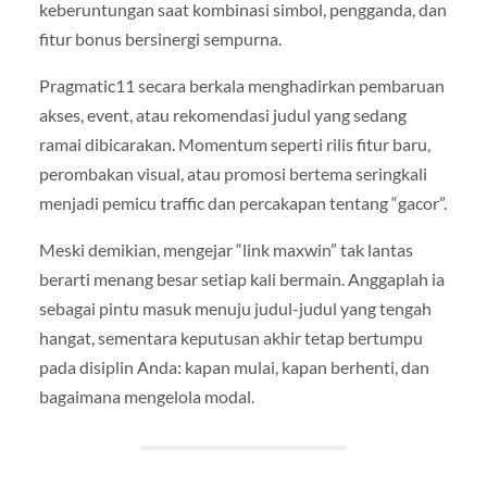
keberuntungan saat kombinasi simbol, pengganda, dan
fitur bonus bersinergi sempurna.
Pragmatic11 secara berkala menghadirkan pembaruan
akses, event, atau rekomendasi judul yang sedang
ramai dibicarakan. Momentum seperti rilis fitur baru,
perombakan visual, atau promosi bertema seringkali
menjadi pemicu traffic dan percakapan tentang “gacor”.
Meski demikian, mengejar “link maxwin” tak lantas
berarti menang besar setiap kali bermain. Anggaplah ia
sebagai pintu masuk menuju judul-judul yang tengah
hangat, sementara keputusan akhir tetap bertumpu
pada disiplin Anda: kapan mulai, kapan berhenti, dan
bagaimana mengelola modal.