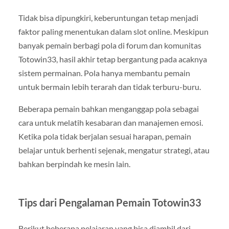
Tidak bisa dipungkiri, keberuntungan tetap menjadi
faktor paling menentukan dalam slot online. Meskipun
banyak pemain berbagi pola di forum dan komunitas
Totowin33, hasil akhir tetap bergantung pada acaknya
sistem permainan. Pola hanya membantu pemain
untuk bermain lebih terarah dan tidak terburu-buru.
Beberapa pemain bahkan menganggap pola sebagai
cara untuk melatih kesabaran dan manajemen emosi.
Ketika pola tidak berjalan sesuai harapan, pemain
belajar untuk berhenti sejenak, mengatur strategi, atau
bahkan berpindah ke mesin lain.
Tips dari Pengalaman Pemain Totowin33
Berikut beberapa pelajaran yang bisa diambil dari