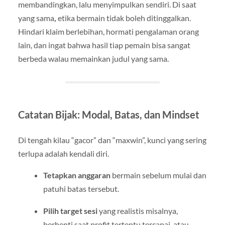
membandingkan, lalu menyimpulkan sendiri. Di saat
yang sama
,
etika bermain tidak boleh ditinggalkan.
Hindari klaim berlebihan, hormati pengalaman orang
lain, dan ingat bahwa hasil tiap pemain bisa sangat
berbeda walau memainkan judul yang sama.
Catatan Bijak: Modal, Batas, dan Mindset
Di tengah kilau “gacor” dan “maxwin”, kunci yang sering
terlupa adalah kendali diri.
Tetapkan anggaran
bermain sebelum mulai dan
patuhi batas tersebut.
Pilih target sesi
yang realistis misalnya,
berhenti saat profit tertentu tercapai, atau