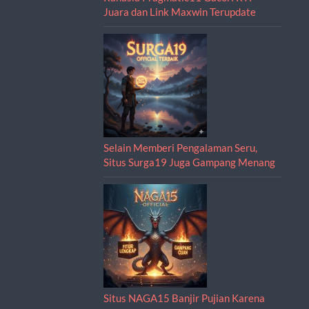
Juara dan Link Maxwin Terupdate
Selain Memberi Pengalaman Seru,
Situs Surga19 Juga Gampang Menang
Situs NAGA15 Banjir Pujian Karena