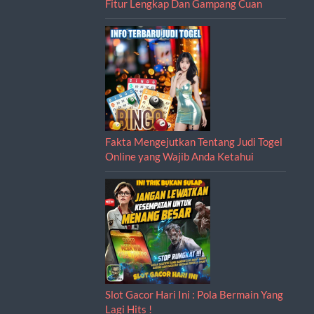
Fitur Lengkap Dan Gampang Cuan
Fakta Mengejutkan Tentang Judi Togel
Online yang Wajib Anda Ketahui
Slot Gacor Hari Ini : Pola Bermain Yang
Lagi Hits !