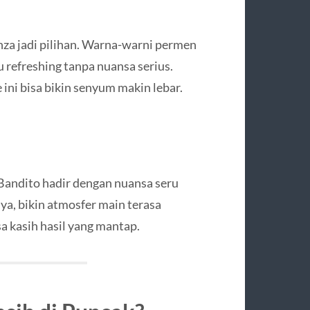
za jadi pilihan. Warna-warni permen
 refreshing tanpa nuansa serius.
ini bisa bikin senyum makin lebar.
Bandito hadir dengan nuansa seru
nya, bikin atmosfer main terasa
sa kasih hasil yang mantap.