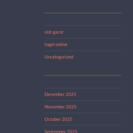
slot gacor
togel online
Uncategorized
December 2025
November 2025
October 2025
September 2025