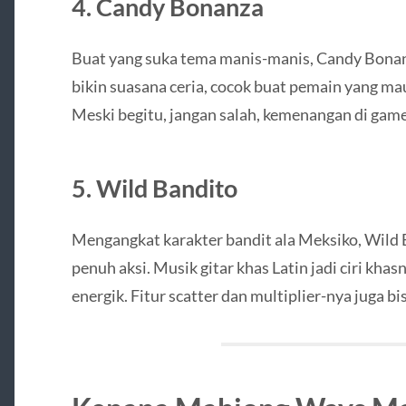
4.
Candy Bonanza
Buat yang suka tema manis-manis, Candy Bonan
bikin suasana ceria, cocok buat pemain yang mau
Meski begitu, jangan salah, kemenangan di game 
5.
Wild Bandito
Mengangkat karakter bandit ala Meksiko, Wild 
penuh aksi. Musik gitar khas Latin jadi ciri khas
energik. Fitur scatter dan multiplier-nya juga bi