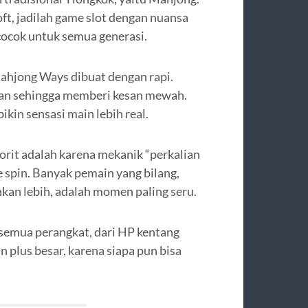
ft, jadilah game slot dengan nuansa
 cocok untuk semua generasi.
 Mahjong Ways dibuat dengan rapi.
nan sehingga memberi kesan mewah.
ikin sensasi main lebih real.
vorit adalah karena mekanik “perkalian
ee spin. Banyak pemain yang bilang,
kan lebih, adalah momen paling seru.
semua perangkat, dari HP kentang
n plus besar, karena siapa pun bisa