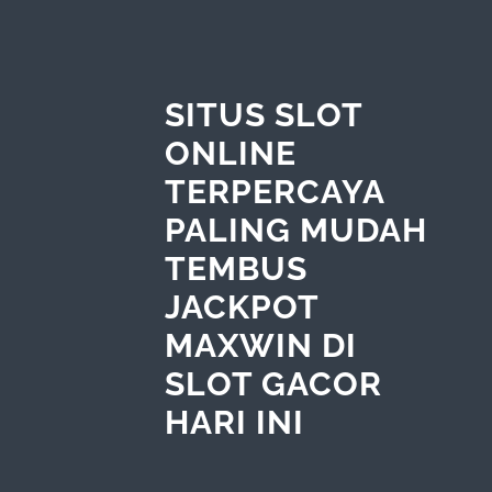
SITUS SLOT
ONLINE
TERPERCAYA
PALING MUDAH
TEMBUS
JACKPOT
MAXWIN DI
SLOT GACOR
HARI INI