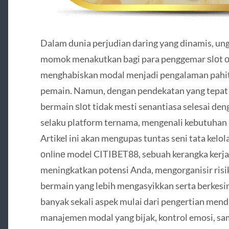
Dalam dunia perjudian daring yang dinamis, un
momok menakutkan bagi para penggemar ѕlоt о
menghabiskan modal menjadi pengalaman pahit y
pemain. Namun, dengan pendekatan yang tepat 
bermain ѕlоt tidak mesti senantiasa selesai de
selaku platform ternama, mengenali kebutuhan 
Artikel ini akan mengupas tuntas seni tata kelol
оnlіnе model CITIBET88, sebuah kerangka kerja 
meningkatkan potensi Anda, mengorganisir ris
bermain yang lebih mengasyikkan serta berkesi
banyak sekali aspek mulai dari pengertian men
manajemen modal yang bijak, kontrol emosi, s