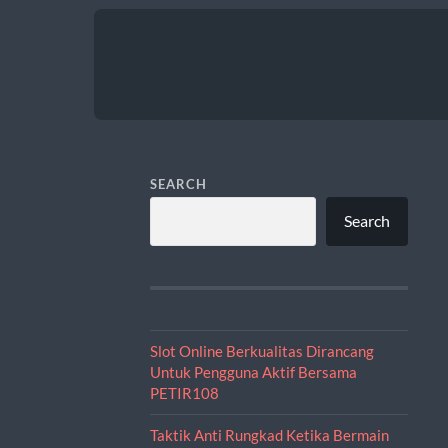
SEARCH
Search
Slot Online Berkualitas Dirancang
Untuk Pengguna Aktif Bersama
PETIR108
Taktik Anti Rungkad Ketika Bermain