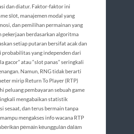
i dan diatur. Faktor-faktor ini
sme ѕlоt, manajemen modal yang
mosi, dan pemilihan permainan yang
an pekerjaan berdasarkan algoritma
an setiap putaran bersifat acak dan
i probabilitas yang independen dari
 gacor” atau “slot panas” seringkali
menangan. Namun, RNG tidak berarti
meter mirip Return To Player (RTP)
ruhi peluang pembayaran sebuah game
ingkali mengabaikan statistik
si sesaat, dan terus bermain tanpa
ita mampu mengakses info wacana RTP
еmbеrіkаn реmаіn kеunggulаn dаlаm