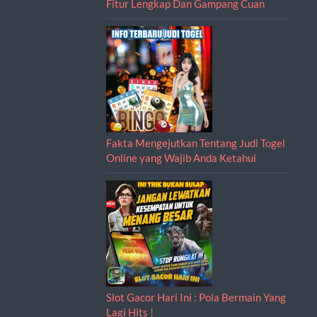
Fitur Lengkap Dan Gampang Cuan
Fakta Mengejutkan Tentang Judi Togel
Online yang Wajib Anda Ketahui
Slot Gacor Hari Ini : Pola Bermain Yang
Lagi Hits !