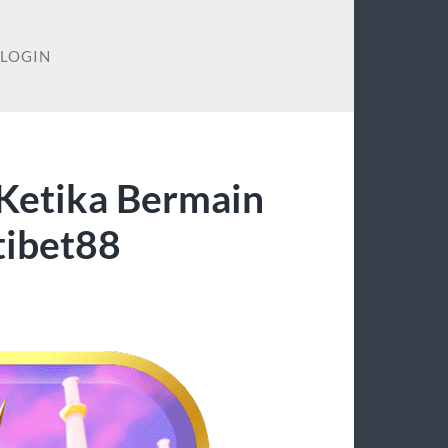
 LOGIN
 Ketika Bermain
tibet88