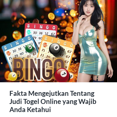
Fakta Mengejutkan Tentang
Judi Togel Online yang Wajib
Anda Ketahui