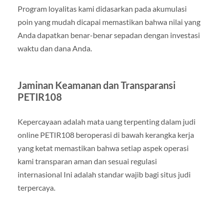
Program loyalitas kami didasarkan pada akumulasi
poin yang mudah dicapai memastikan bahwa nilai yang
Anda dapatkan benar-benar sepadan dengan investasi
waktu dan dana Anda.
Jaminan Keamanan dan Transparansi
PETIR108
Kepercayaan adalah mata uang terpenting dalam judi
online PETIR108 beroperasi di bawah kerangka kerja
yang ketat memastikan bahwa setiap aspek operasi
kami transparan aman dan sesuai regulasi
internasional Ini adalah standar wajib bagi situs judi
terpercaya.