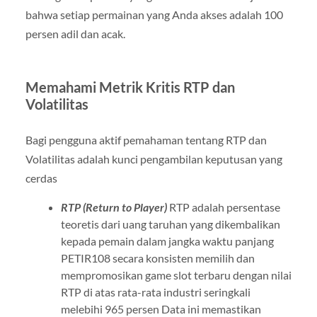
bahwa setiap permainan yang Anda akses adalah 100
persen adil dan acak.
Memahami Metrik Kritis RTP dan
Volatilitas
Bagi pengguna aktif pemahaman tentang RTP dan
Volatilitas adalah kunci pengambilan keputusan yang
cerdas
RTP (Return to Player)
RTP adalah persentase
teoretis dari uang taruhan yang dikembalikan
kepada pemain dalam jangka waktu panjang
PETIR108 secara konsisten memilih dan
mempromosikan game slot terbaru dengan nilai
RTP di atas rata-rata industri seringkali
melebihi 965 persen Data ini memastikan