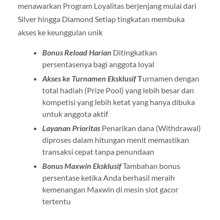
menawarkan Program Loyalitas berjenjang mulai dari
Silver hingga Diamond Setiap tingkatan membuka
akses ke keunggulan unik
Bonus Reload Harian
Ditingkatkan
persentasenya bagi anggota loyal
Akses ke Turnamen Eksklusif
T
urnamen dengan
total hadiah (Prize Pool) yang lebih besar dan
kompetisi yang lebih ketat yang hanya dibuka
untuk anggota aktif
Layanan Prioritas
Penarikan dana (Withdrawal)
diproses dalam hitungan menit memastikan
transaksi cepat tanpa penundaan
Bonus Maxwin Eksklusif
Tambahan bonus
persentase ketika Anda berhasil meraih
kemenangan Maxwin di mesin slot gacor
tertentu