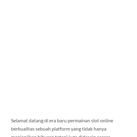
Selamat datang di era baru permainan slot online
berkualitas sebuah platform yang tidak hanya
menjanjikan hiburan tetapi juga didesain secara