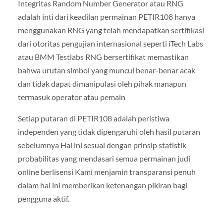
Integritas Random Number Generator atau RNG
adalah inti dari keadilan permainan PETIR108 hanya
menggunakan RNG yang telah mendapatkan sertifikasi
dari otoritas pengujian internasional seperti iTech Labs
atau BMM Testlabs RNG bersertifikat memastikan
bahwa urutan simbol yang muncul benar-benar acak
dan tidak dapat dimanipulasi oleh pihak manapun
termasuk operator atau pemain
Setiap putaran di PETIR108 adalah peristiwa
independen yang tidak dipengaruhi oleh hasil putaran
sebelumnya Hal ini sesuai dengan prinsip statistik
probabilitas yang mendasari semua permainan judi
online berlisensi Kami menjamin transparansi penuh
dalam hal ini memberikan ketenangan pikiran bagi
pengguna aktif.