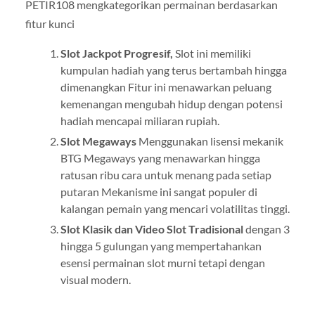
PETIR108 mengkategorikan permainan berdasarkan
fitur kunci
Slot Jackpot Progresif,
Slot ini memiliki
kumpulan hadiah yang terus bertambah hingga
dimenangkan Fitur ini menawarkan peluang
kemenangan mengubah hidup dengan potensi
hadiah mencapai miliaran rupiah.
Slot Megaways
Menggunakan lisensi mekanik
BTG Megaways yang menawarkan hingga
ratusan ribu cara untuk menang pada setiap
putaran Mekanisme ini sangat populer di
kalangan pemain yang mencari volatilitas tinggi.
Slot Klasik dan Video Slot Tradisional
dengan 3
hingga 5 gulungan yang mempertahankan
esensi permainan slot murni tetapi dengan
visual modern.