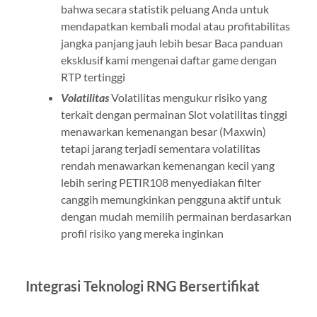
bahwa secara statistik peluang Anda untuk
mendapatkan kembali modal atau profitabilitas
jangka panjang jauh lebih besar Baca panduan
eksklusif kami mengenai daftar game dengan
RTP tertinggi
Volatilitas
Volatilitas mengukur risiko yang
terkait dengan permainan Slot volatilitas tinggi
menawarkan kemenangan besar (Maxwin)
tetapi jarang terjadi sementara volatilitas
rendah menawarkan kemenangan kecil yang
lebih sering PETIR108 menyediakan filter
canggih memungkinkan pengguna aktif untuk
dengan mudah memilih permainan berdasarkan
profil risiko yang mereka inginkan
Integrasi Teknologi RNG Bersertifikat